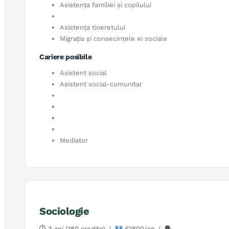
Asistența familiei și copilului
Asistența tineretului
Migrația și consecințele ei sociale
Cariere posibile
Asistent social
Asistent social-comunitar
Mediator
Sociologie
⏱ 3 ani (180 credite) |
€1800/an | 🗣