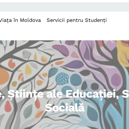
Viața în Moldova
Servicii pentru Studenți
 Ştiinţe ale Educaţiei, 
Socială