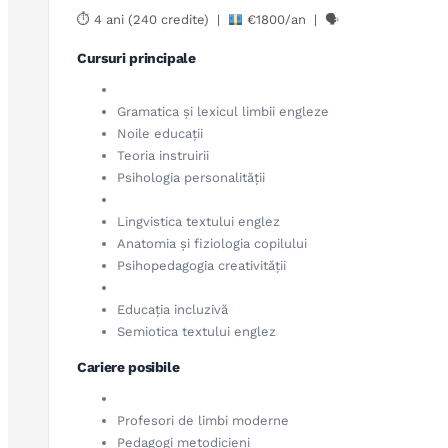
⏱ 4 ani (240 credite) |
€1800/an | 🗣
Cursuri principale
Gramatica și lexicul limbii engleze
Noile educații
Teoria instruirii
Psihologia personalității
Lingvistica textului englez
Anatomia și fiziologia copilului
Psihopedagogia creativității
Educația incluzivă
Semiotica textului englez
Cariere posibile
Profesori de limbi moderne
Pedagogi metodicieni