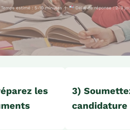
Temps estimé : 5-10 minutes |
Délai de réponse : 2-3 jo
réparez les
3) Soumette
uments
candidature