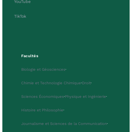
YouTube
TikTok
Facultés
Biologie et Géosciences
·
Chimie et Technologie Chimique
·
Droit
·
Sciences Économiques
·
Physique et Ingénierie
·
Histoire et Philosophie
·
Journalisme et Sciences de la Communication
·