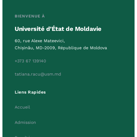
BIENVENUE À
Université d’État de Moldavie
60, rue Alexe Mateevici,
Chișinău, MD-2009, République de Moldova
+373 67 139140
tatiana.racu@usm.md
Liens Rapides
Accueil
Admission