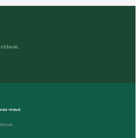
oldavie.
ivez-nous
cebook