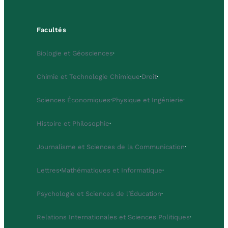
Facultés
Biologie et Géosciences
·
Chimie et Technologie Chimique
·
Droit
·
Sciences Économiques
·
Physique et Ingénierie
·
Histoire et Philosophie
·
Journalisme et Sciences de la Communication
·
Lettres
·
Mathématiques et Informatique
·
Psychologie et Sciences de l’Éducation
·
Relations Internationales et Sciences Politiques
·