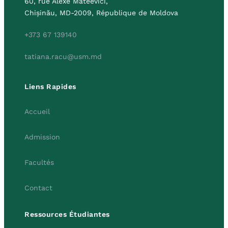
60, rue Alexe Mateevici,
Chișinău, MD-2009, République de Moldova
+373 67 139140
tatiana.racu@usm.md
Liens Rapides
Accueil
Admission
Facultés
Contact
Ressources Étudiantes