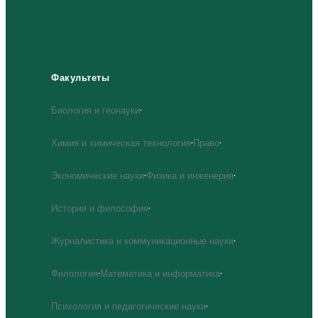
Факультеты
Биология и геонауки
·
Химия и химическая технология
·
Право
·
Экономические науки
·
Физика и инженерия
·
История и философия
·
Журналистика и коммуникационные науки
·
Филология
·
Математика и информатика
·
Психология и педагогические науки
·