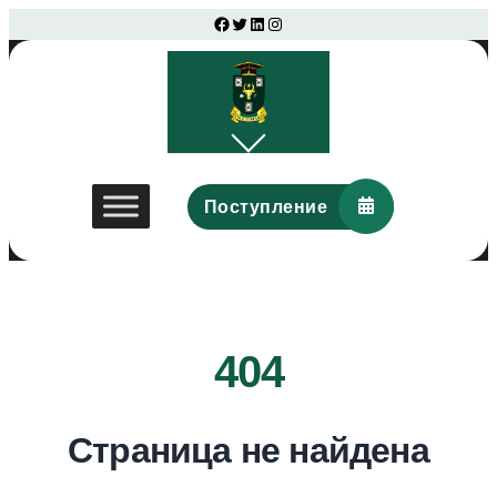
Перейти
Facebook
Twitter
LinkedIn
Instagram
к
содержимому
Поступление
404
Страница не найдена