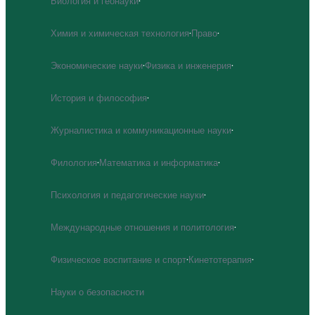
Биология и геонауки
·
Химия и химическая технология
·
Право
·
Экономические науки
·
Физика и инженерия
·
История и философия
·
Журналистика и коммуникационные науки
·
Филология
·
Математика и информатика
·
Психология и педагогические науки
·
Международные отношения и политология
·
Физическое воспитание и спорт
·
Кинетотерапия
·
Науки о безопасности