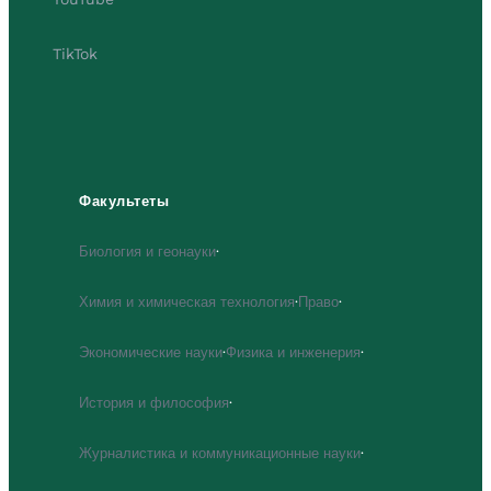
TikTok
Факультеты
Биология и геонауки
·
Химия и химическая технология
·
Право
·
Экономические науки
·
Физика и инженерия
·
История и философия
·
Журналистика и коммуникационные науки
·