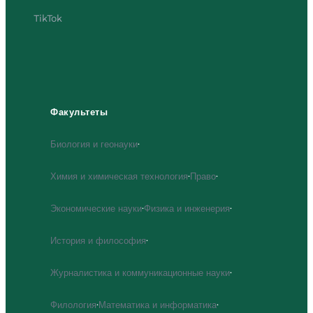
TikTok
Факультеты
Биология и геонауки
·
Химия и химическая технология
·
Право
·
Экономические науки
·
Физика и инженерия
·
История и философия
·
Журналистика и коммуникационные науки
·
Филология
·
Математика и информатика
·