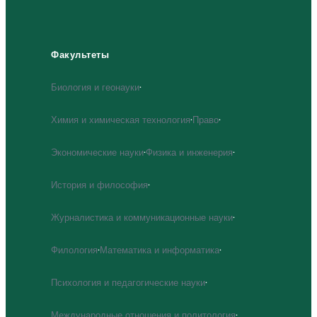
Факультеты
Биология и геонауки
·
Химия и химическая технология
·
Право
·
Экономические науки
·
Физика и инженерия
·
История и философия
·
Журналистика и коммуникационные науки
·
Филология
·
Математика и информатика
·
Психология и педагогические науки
·
Международные отношения и политология
·