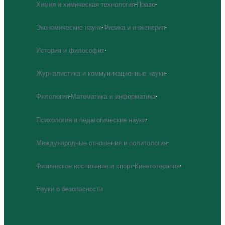
Химия и химическая технология
·
Право
·
Экономические науки
·
Физика и инженерия
·
История и философия
·
Журналистика и коммуникационные науки
·
Филология
·
Математика и информатика
·
Психология и педагогические науки
·
Международные отношения и политология
·
Физическое воспитание и спорт
·
Кинетотерапия
·
Науки о безопасности