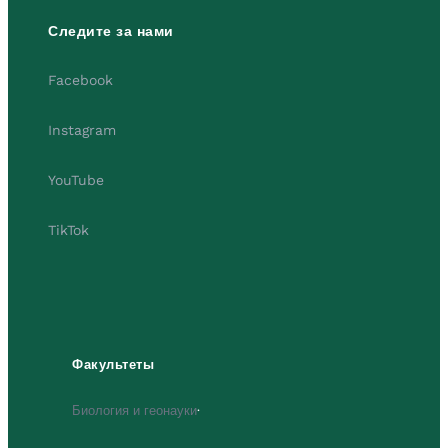
Следите за нами
Facebook
Instagram
YouTube
TikTok
Факультеты
Биология и геонауки
·