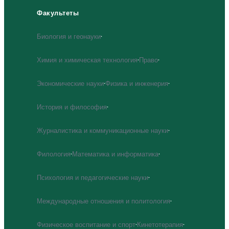
Факультеты
Биология и геонауки
·
Химия и химическая технология
·
Право
·
Экономические науки
·
Физика и инженерия
·
История и философия
·
Журналистика и коммуникационные науки
·
Филология
·
Математика и информатика
·
Психология и педагогические науки
·
Международные отношения и политология
·
Физическое воспитание и спорт
·
Кинетотерапия
·